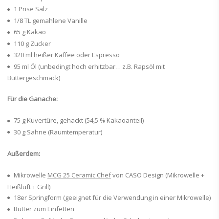
1 Prise Salz
1/8 TL gemahlene Vanille
65 g Kakao
110 g Zucker
320 ml heißer Kaffee oder Espresso
95 ml Öl (unbedingt hoch erhitzbar… z.B. Rapsöl mit
Buttergeschmack)
Für die Ganache:
75 g Kuvertüre, gehackt (54,5 % Kakaoanteil)
30 g Sahne (Raumtemperatur)
Außerdem:
Mikrowelle
MCG 25 Ceramic Chef
von CASO Design (Mikrowelle +
Heißluft + Grill)
18er Springform (geeignet für die Verwendung in einer Mikrowelle)
Butter zum Einfetten