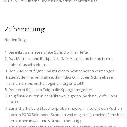
Deko… z.B. frische Beeren und/oder Schokostreusel
Zubereitung
Für den Teig:
Die mikrowellengeeignete Springform einfetten
Das Mehl mit dem Backpulver, Salz, Vanille und Kakao in eine
Rührschüssel sieben
Den Zucker zufügen und mit einem Schneebesen vermengen
Zuerst den heißen Kaffee, dann das Öl mit dem Schneebesen
einrühren- bis ein homogener Teig entsteht
Den recht flüssigen Teig in die Springform geben
Teig für 4 Minuten in der Mikrowelle garen (höchste Stufe – hier:
P9 00)
Zur Sicherheit die Stäbchenproben machen – notfalls den Kuchen
noch in 20-30 Sekunden-Schritten weiter garen (In meiner Form hat
der Kuchen insgesamt 5 Minuten benötigt)