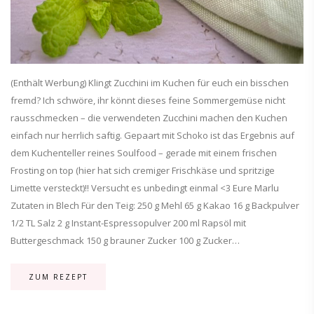
(Enthält Werbung) Klingt Zucchini im Kuchen für euch ein bisschen
fremd? Ich schwöre, ihr könnt dieses feine Sommergemüse nicht
rausschmecken – die verwendeten Zucchini machen den Kuchen
einfach nur herrlich saftig. Gepaart mit Schoko ist das Ergebnis auf
dem Kuchenteller reines Soulfood – gerade mit einem frischen
Frosting on top (hier hat sich cremiger Frischkäse und spritzige
Limette versteckt)!! Versucht es unbedingt einmal <3 Eure Marlu
Zutaten in Blech Für den Teig: 250 g Mehl 65 g Kakao 16 g Backpulver
1/2 TL Salz 2 g Instant-Espressopulver 200 ml Rapsöl mit
Buttergeschmack 150 g brauner Zucker 100 g Zucker…
ZUM REZEPT